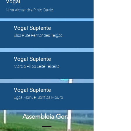
Vogal
Nina Alexandra Pinto David
Vogal Suplente
Elsa Rute Fernandes Teigão
Vogal Suplente
Márcia Filipa Leite Teixeira
Vogal Suplente
Egas Manuel Sanfias Moura
Assembleia Geral