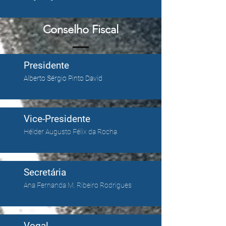
Conselho Fiscal
Presidente
Alberto Sérgio Pinto David
Vice-Presidente
Hélder Augusto Félix da Rocha
Secretária
Ana Fernanda M. Ribeiro Rodrigues
Vogal