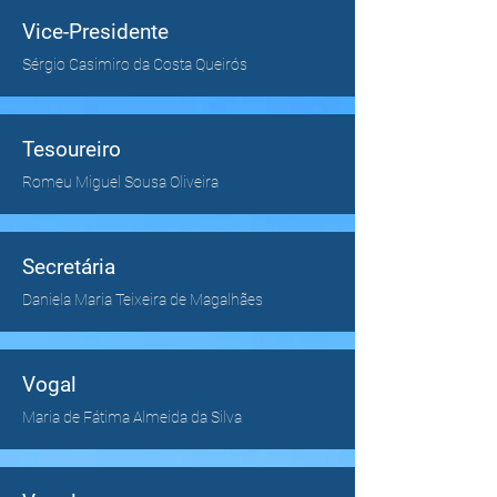
Vice-Presidente
Sérgio Casimiro da Costa Queirós
Tesoureiro
Romeu Miguel Sousa Oliveira
Secretária
Daniela Maria Teixeira de Magalhães
Vogal
Maria de Fátima Almeida da Silva