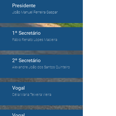
Presidente
João Manuel Ferreira Gaspar
1º Secretário
Fábio Renato Lopes Macieira
2º Secretário
Alexandre João dos Santos Quinteiro
Vogal
Célia Maria Teixeira Vieira
Vogal