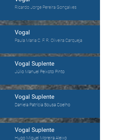
Ricardo Jorge Pereira Gonçalves
Vogal
Paula Maria C. F. R. Oliveira Carqueja
Vogal Suplente
Júlio Manuel Peixoto Pinto
Vogal Suplente
Daniela Patrícia Sousa Coelho
Vogal Suplente
Hugo Miguel Moreira Aleixo