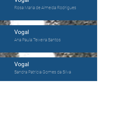
Rosa Maria de Almeida Rodrigues
Vogal
Ana Paula Teixeira Santos
Vogal
Sandra Patrícia Gomes da Silva
Vogal Suplente
José Eduardo Teixeira Lopes
Vogal Suplente
Hélder Teixeira de Sousa